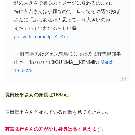
顔の大きさで身長のイメージは変わるのよね。
特に有吉さんは小顔なので、ロケでその辺のおば
さんに「あらあなた！思ってより大きいのね
ぇ〜」っていわれるらしい😷
pic.twitter.com/LfjlLZf14m
— 群馬県民@グェン馬県になったのは群馬県知事
山本一太のせい (@GUNMA__KENMIN)
March
16, 2022
長田庄平さんの身長は168㎝。
長田庄平さんと並んでいる画像を見てください。
有吉弘行さんの方が少し身長は高く見え
ます。